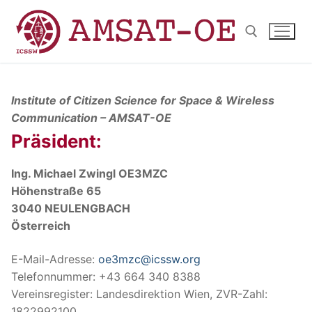
Skip
to
content
Search for:
Institute of Citizen Science for Space & Wireless
Communication – AMSAT-OE
Präsident:
Ing. Michael Zwingl OE3MZC
Höhenstraße 65
3040 NEULENGBACH
Österreich
E-Mail-Adresse:
oe3mzc@icssw.org
Telefonnummer: +43 664 340 8388
Vereinsregister: Landesdirektion Wien, ZVR-Zahl:
1822992100